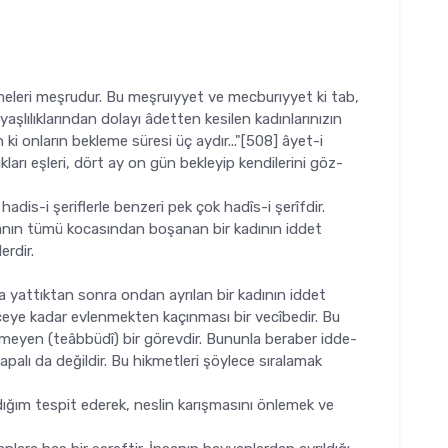
eleri meşrudur. Bu meşruıyyet ve mecburıyyet ki tab,
'yaşlılıklarından dolayı âdetten kesilen kadınlarınızın
 ki onların bekleme süresi üç aydır..."[508] âyet-i
ıkları eşleri, dört ay on gün bekleyip kendilerini göz­
dis-i şeriflerle benzeri pek çok hadîs-i şerîfdir.
ânın tümü kocasından boşanan bir kadının iddet
erdir.
 yattıktan sonra ondan ayrılan bir kadının iddet
nceye kadar evlenmekten kaçınması bir vecîbedir. Bu
nemeyen (teâbbüdî) bir görevdir. Bununla beraber idde-
palı da değildir. Bu hikmet­leri şöylece sıralamak
ığım tespit ederek, nes­lin karışmasını önlemek ve