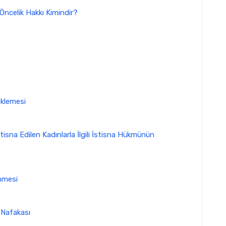
ncelik Hakkı Kimindir?
eklemesi
isna Edilen Kadınlarla İlgili İstisna Hükmünün
nmesi
 Nafakası