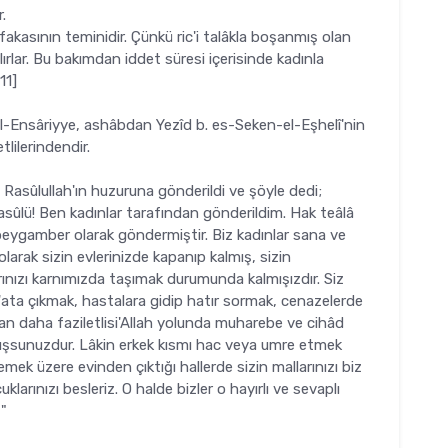
.
fakasının teminidir. Çünkü ric'i talâkla boşanmış olan
lırlar. Bu bakımdan iddet süresi içerisinde kadınla
11]
l-Ensâriyye, ashâbdan Yezîd b. es-Seken-el-Eşhelî'nin
tlilerindendir.
Rasûlullah'ın huzuruna gönderildi ve şöyle dedi;
ûlü! Ben kadınlar tarafından gönderildim. Hak teâlâ
a peygamber olarak göndermiştir. Biz kadınlar sana ve
larak sizin evleri­nizde kapanıp kalmış, sizin
rı­nızı karnımızda taşımak durumunda kalmışızdır. Siz
ata çıkmak, hastalara gidip hatır sormak, cenaze­lerde
n daha faziletlisi'Allah yolunda muharebe ve cihâd
muş­sunuzdur. Lâkin erkek kısmı hac veya umre etmek
ek üzere evinden çıktığı hallerde sizin mallarınızı biz
uklarınızı besleriz. O halde bizler o hayırlı ve sevaplı
?"