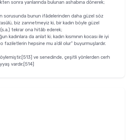
ikten sonra yanlarında bulunan ashabına dönerek;
olan sorusunda bunun ifâdelerinden daha güzel söz
 Rasûlü, biz zannetmeyiz ki, bir kadın böyle güzel
 (s.a.) tekrar ona hitâb ederek;
n kadınlara da anlat ki; kadın kısmının kocası ile iyi
 faziletlerin hepsine mu a'dil olur" buyurmuşlardır.
ylemiştir.[513] ve senedin­de, çeşitli yönlerden cerh
yyaş vardır.[514]