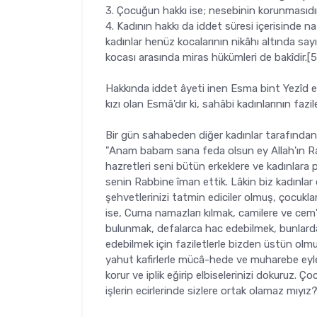
3. Çocuğun hakkı ise; nesebinin korunmasıdır
4. Kadının hakkı da iddet süresi içerisinde na
kadınlar henüz kocalarının nikâhı altında sayı­
kocası arasında miras hükümleri de bakîdir.[5
Hakkında iddet âyeti inen Esma bint Yezîd e
kızı olan Esmâ'dır ki, sahâbi kadınlarının fazile
Bir gün sahabeden diğer kadınlar tarafından 
"Anam babam sana feda olsun ey Allah'ın Ras
hazretleri seni bü­tün erkeklere ve kadınlar
senin Rabbine îman ettik. Lâkin biz kadınlar o
şehvetlerinizi tatmin ediciler olmuş, çocukla
ise, Cuma namazları kılmak, camilere ve cem'
bulunmak, defalarca hac edebilmek, bunlarda
edebilmek için faziletlerle bizden üstün ol
yahut kafirlerle mücâ-hede ve muharebe eylem
korur ve iplik eğirip elbiselerinizi dokuruz. Çoc
işlerin ecirlerinde sizlere ortak olamaz mıyız