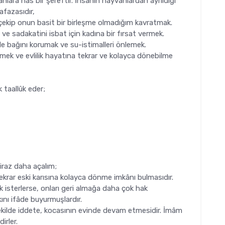
nlara has bir şereftir. İnsanın hayvanlardan ayrıldığı
afazasıdır,
 çekip onun basit bir bir­leşme olmadığım kavratmak.
 ve sadakatini isbat için kadına bir fırsat vermek.
le bağını korumak ve su-istimalleri önlemek.
ermek ve evlilik hayatına tekrar ve kolayca dönebilme
 taallûk eder;
iraz daha açalım;
krar eski karısına kolay­ca dönme imkânı bulmasıdır.
ak isterlerse, onları geri almağa daha çok hak
kını ifâde buyurmuşlardır.
 şekilde iddete, kocası­nın evinde devam etmesidir. İmâm
a.) bu görüştedirler.