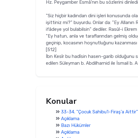
Hz. Peygamber Esmâ'nın bu sözlerini dinled
"Siz hiçbir kadından dini işleri konusunda 
işittiniz mi?" buyurdu. Onlar da: "Ey Alla­nın
ifâdeye yol bulabilsin" dediler. Rasûl-i Ekrem
"Ey hatun, anla ve taraflarından gelmiş olduğu
geçinip, kocasının hoşnutluğunu kazan­ması o
[512]
İbn Kesîr bu hadîsin hasen-garib olduğunu sö
edilen Süleyman b. Abdilharnid ile İsmail b. A
Konular
33-34. "Çocuk Sahibu'l-Firaş'a Aittir"
Açıklama
Bazı Hükümler
Açıklama