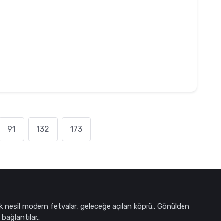
91
132
173
k nesil modern fetvalar, geleceğe açılan köprü.. Gönülden
bağlantılar..