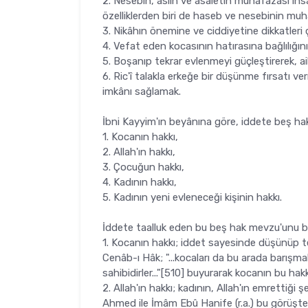
2. Nesebin, aslın ve asaletin muhafazası insa
özelliklerden biri de haseb ve nesebinin mu­h
3. Nikâhın önemine ve ciddiyetine dikkatleri
4. Vefat eden kocasının hatırasına bağlılığını
5. Boşanıp tekrar evlenmeyi güçleştirerek, ai
6. Ric'î talakla erkeğe bir düşünme fırsatı v
imkânı sağlamak.
İbni Kayyim'ın beyânına göre, iddete beş hak
1. Kocanın hakkı,
2. Allah'ın hakkı,
3. Çocuğun hakkı,
4. Kadının hakkı,
5. Kadının yeni evleneceği kişinin hakkı.
İddete taalluk eden bu beş hak mevzu'unu b
1. Kocanın hakkı; iddet sayesinde düşünüp te
Cenâb-ı Hâk; "...kocaları da bu arada ba­rışm
sahibidirler..."[510] bu­yurarak kocanın bu hak
2. Allah'ın hakkı; kadının, Allah'ın emrettiği
Ahmed ile İmâm Ebû Hanife (r.