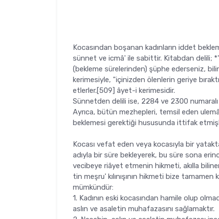
Kocasından boşanan kadınların iddet beklem
sünnet ve icmâ' ile sabittir. Kitabdan delili; *
(bekleme sürelerinden) şüphe ederseniz, bi­lin
kerimesiyle, "içinizden ölenlerin geriye bırakt
etlerler.[509] âyet-i kerimesidir.
Sünnetden delili ise, 2284 ve 2300 numaralı ha
Ayrıca, bütün mezhepleri, temsil eden ulem
beklemesi gerektiği hususun­da ittifak etmişl
Kocası vefat eden veya kocasıyla bir yatakta
adıyla bir süre bekleyerek, bu süre sona eri
vecibeye riâyet etmenin hikmeti, akılla bili
tin meşru' kılınışının hikmeti bize tamamen ka
mümkündür:
1. Kadının eski kocasından hamile olup olmad
aslın ve asaletin muhafazasını sağlamaktır.