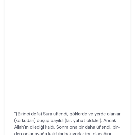
"(Birinci defa) Sura üflendi, göklerde ve yerde olanıar
(korkudan) düşüp bayıldı (lar, yahut öl­düler). Ancak
Allah'ın dilediği kaldı. Sonra ona bir daha üflendi, bir­
den onlar ayağa kalktılar,bakıyorlar (ne olacağını