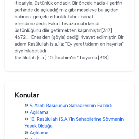
itibariyle, üstün­lük ondadır. Bir önceki hadis-i şerifin
şerhinde de açıkladığımız gibi me­seleye bu açıdan
bakınca, gerçek üstünlük fahr-i kainat
efendimizdedir. Fakat tevazu icabı kendi
üstünlüğünü dile getirmekten kaçınmıştır.[317]
4672... Enes'den (şöyle) dediği rivayet edilmiştir: Bir
adam Rasûluilah (s.a.)'a: "Ey yarattıkların en hayırlısı"
diye hilabettidi
Rasûluilah (s.a.) "O, İbrahim'dir" buyurdu.[318]
Konular
9. Allah Rasûlünün Sahabilerinin Fazileti
Açıklama
10. Rasûlullah (S.A.)'In Sahabilerine Sövmenin
Yasak Olduğu
Açıklama