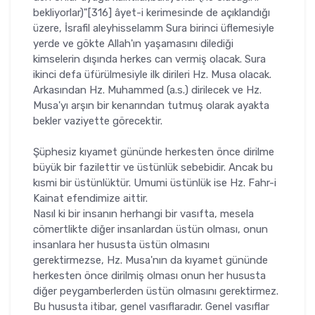
bekliyorlar)"[316] âyet-i kerimesinde de açıklandığı
üzere, İsrafil aleyhisselamm Sura birin­ci üflemesiyle
yerde ve gökte Allah'ın yaşamasını dilediği
kimselerin dı­şında herkes can vermiş olacak. Sura
ikinci defa üfürülmesiyle ilk dirileri Hz. Musa olacak.
Arkasından Hz. Muhammed (a.s.) dirilecek ve Hz.
Mu­sa'yı arşın bir kenarından tutmuş olarak ayakta
bekler vaziyette görecek­tir.
Şüphesiz kıyamet gününde herkesten önce dirilme
büyük bir fazilettir ve üstünlük sebebidir. Ancak bu
kısmi bir üstünlüktür. Umumi üstünlük ise Hz. Fahr-i
Kainat efendimize aittir.
Nasıl ki bir insanın herhangi bir vasıfta, mesela
cömertlikte diğer in­sanlardan üstün olması, onun
insanlara her hususta üstün olmasını
gerektirmezse, Hz. Musa'nın da kıyamet gününde
herkesten önce dirilmiş ol­ması onun her hususta
diğer peygamberlerden üstün olmasını gerektir­mez.
Bu hususta itibar, genel vasıflaradır. Genel vasıflar