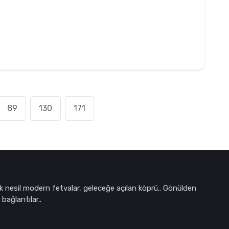
89
130
171
k nesil modern fetvalar, geleceğe açılan köprü.. Gönülden
bağlantılar..