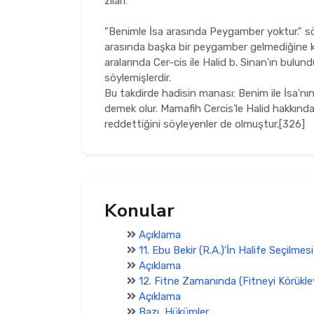
zıları:
"Benimle İsa arasında Peygamber yoktur." söz
arasında başka bir peygamber gel­mediğine ka
aralarında Cer-cis ile Halid b. Sinan'ın bulu
söylemişlerdir.
Bu takdirde hadisin manası: Benim ile İsa'nı
demek olur. Mamafih Cercis'le Halid hakkınd
reddettiğini söy­leyenler de olmuştur.[326]
Konular
Açıklama
11. Ebu Bekir (R.A.)'İn Halife Seçilmesi
Açıklama
12. Fitne Zamanında (Fitneyi Körükl
Açıklama
Bazı Hükümler