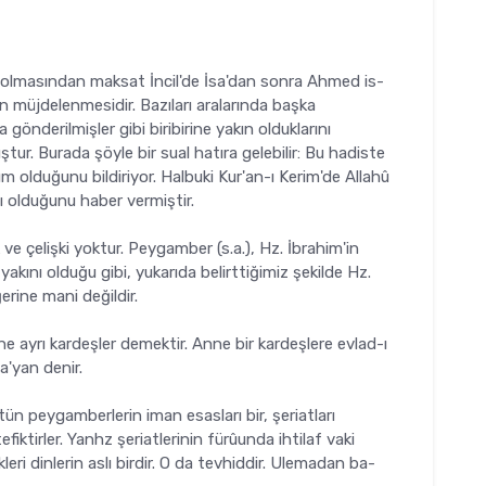
) olmasından maksat İncil'de İsa'dan sonra Ahmed is­
 müjdelenmesidir. Bazıları aralarında başka
önderil­mişler gibi biribirine yakın olduklarını
tur. Burada şöyle bir sual hatıra gelebilir: Bu hadiste
kım olduğunu bildiriyor. Halbuki Kur'an-ı Kerim'de Allahû
nı olduğunu haber vermiştir.
 ve çelişki yoktur. Pey­gamber (s.a.), Hz. İbrahim'in
yakını olduğu gibi, yukarıda belirttiğimiz şekilde Hz.
iğerine mani değildir.
ne ayrı kardeşler de­mektir. Anne bir kardeşlere evlad-ı
a'yan denir.
 peygamberlerin iman esasları bir, şeriatları
iktir­ler. Yanhz şeriatlerinin fürûunda ihtilaf vaki
eri dinlerin aslı birdir. O da tevhiddir. Ulemadan ba­