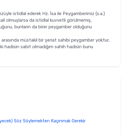
üyle istidlal ederek Hz. İsa ile Peygamberimiz (s.a.)
il olmuşlarsa da istidlal kuvvetli görülmemiş,
nduğunu, bunların da birer peygamber ol­duğunu
n arasında müstakil bir şeriat sahibi peygamber yoktur,
aki hadisin sabit olmadığım sahih hadisin bunu
eyecek) Söz Söylemekten Kaçınmak Gerekir