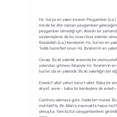
Hz. İsa'ya en yakın insanın Peygamber (s.a.
minde bir âhir zaman peygamberi geleceğinin
peygamber olmadığı için, ikisinin bir zamanda g
söylemişlerse de bu söze itiraz edenler olmuş
Rasûlullah (s.a.) kendisinin Hz. İsa'nın en ya
Teâlâ hazretleri onun Hz. İbrahim'in en ya­kı
Cevap: Bu iki yakınlık arasında bir olumsuzluk
yolundan gitmesi itibariyle Hz. İbrahim'in en 
İsa'nın da en ya­kınıdır. Bu iki yakınlığın biri d
Evladu'l-allat yahut benu'I-allat: Baba bir an
ahyaf, anne - baba bir kardeşlere de evlad-ı 
Cumhuru ulemaya göre, hadisten murad: Bütün
muhteliftir. Bir Allah'a inanmakta hepsi müttef
olmuştur. Yani bütün pey­gamberlerin getirdikl