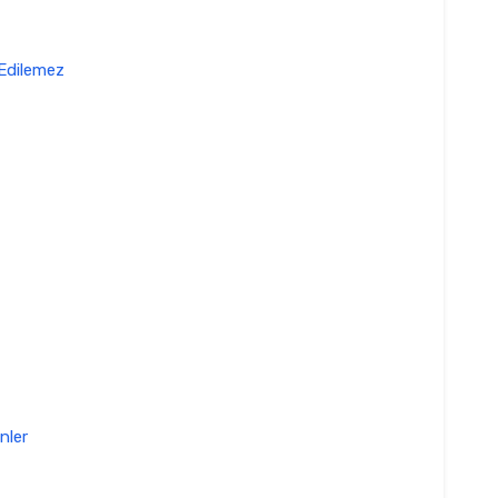
 Edilemez
nler