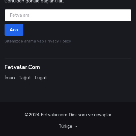
Gönülden gönüle bağlantılar..
Ara
Sitemizde arama yap
Privacy Policy
Fetvalar.Com
İman
Tağut
Lugat
©2024
Fetvalar.com
Dini soru ve cevaplar
Türkçe