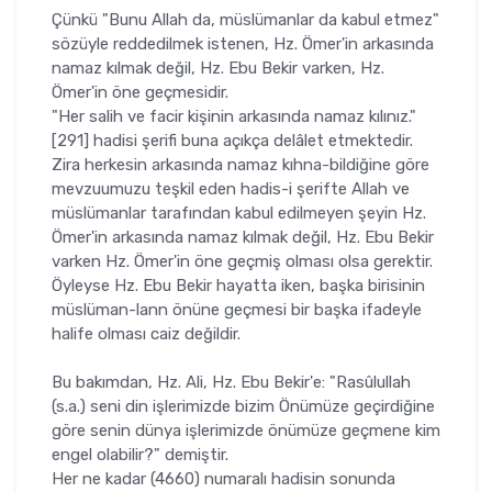
Çünkü "Bunu Allah da, müslümanlar da kabul etmez"
sözüyle redde­dilmek istenen, Hz. Ömer'in arkasında
namaz kılmak değil, Hz. Ebu Be­kir varken, Hz.
Ömer'in öne geçmesidir.
"Her salih ve facir kişinin arkasında namaz kılınız."
[291] hadisi şe­rifi buna açıkça delâlet etmektedir.
Zira herkesin arkasında namaz kıhna-bildiğine göre
mevzuumuzu teşkil eden hadis-i şerifte Allah ve
müslü­manlar tarafından kabul edilmeyen şeyin Hz.
Ömer'in arkasında namaz kılmak değil, Hz. Ebu Bekir
varken Hz. Ömer'in öne geçmiş olması olsa gerektir.
Öyleyse Hz. Ebu Bekir hayatta iken, başka birisinin
müslüman-lann önüne geçmesi bir başka ifadeyle
halife olması caiz değildir.
Bu bakımdan, Hz. Ali, Hz. Ebu Bekir'e: "Rasûlullah
(s.a.) seni din iş­lerimizde bizim Önümüze geçirdiğine
göre senin dünya işlerimizde önü­müze geçmene kim
engel olabilir?" demiştir.
Her ne kadar (4660) numaralı hadisin sonunda