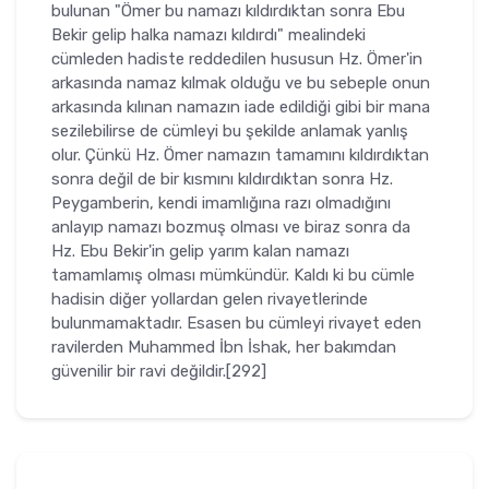
bulunan "Ömer bu na­mazı kıldırdıktan sonra Ebu
Bekir gelip halka namazı kıldırdı" mealinde­ki
cümleden hadiste reddedilen hususun Hz. Ömer'in
arkasında namaz kılmak olduğu ve bu sebeple onun
arkasında kılınan namazın iade edildi­ği gibi bir mana
sezilebilirse de cümleyi bu şekilde anlamak yanlış
olur. Çünkü Hz. Ömer namazın tamamını kıldırdıktan
sonra değil de bir kısmını kıldırdıktan sonra Hz.
Peygamberin, kendi imamlığına razı olma­dığını
anlayıp namazı bozmuş olması ve biraz sonra da
Hz. Ebu Bekir'in gelip yarım kalan namazı
tamamlamış olması mümkündür. Kaldı ki bu cümle
hadisin diğer yollardan gelen rivayetlerinde
bulunmamaktadır. Esasen bu cümleyi rivayet eden
ravilerden Muhammed İbn İshak, her ba­kımdan
güvenilir bir ravi değildir.[292]