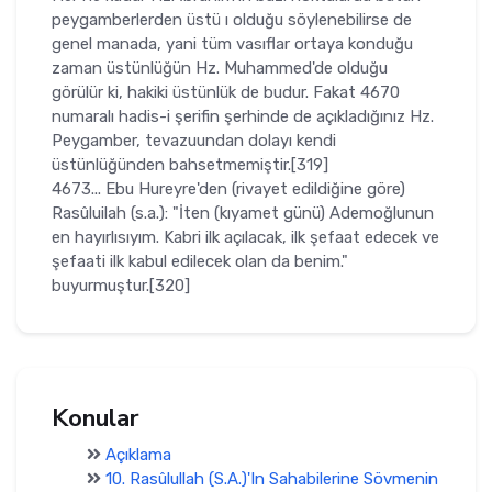
peygamberlerden üstü ı olduğu söylenebilirse de
genel manada, yani tüm vasıflar ortaya konduğu
zaman üstünlüğün Hz. Muhammed'de olduğu
görülür ki, hakiki üstünlük de budur. Fakat 4670
numaralı hadis-i şerifin şerhinde de açık­ladığınız Hz.
Peygamber, tevazuundan dolayı kendi
üstünlüğünden bah­setmemiştir.[319]
4673... Ebu Hureyre'den (rivayet edildiğine göre)
Rasûluilah (s.a.): "İten (kıyamet günü) Ademoğlunun
en hayırlısıyım. Kabri ilk açı­lacak, ilk şefaat edecek ve
şefaati ilk kabul edilecek olan da benim."
buyurmuştur.[320]
Konular
Açıklama
10. Rasûlullah (S.A.)'In Sahabilerine Sövmenin